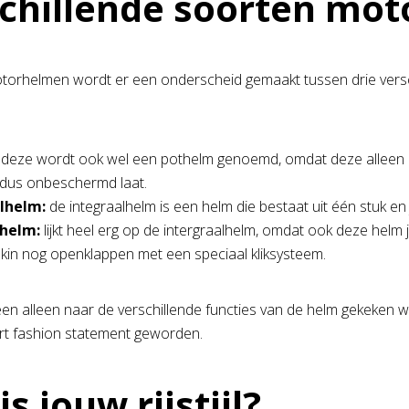
chillende soorten mo
orhelmen wordt er een onderscheid gemaakt tussen drie verschi
deze wordt ook wel een pothelm genoemd, omdat deze alleen 
t dus onbeschermd laat.
lhelm:
de integraalhelm is een helm die bestaat uit één stuk e
helm:
lijkt heel erg op de intergraalhelm, omdat ook deze hel
 kin nog openklappen met een speciaal kliksysteem.
n alleen naar de verschillende functies van de helm gekeken w
rt fashion statement geworden.
s jouw rijstijl?