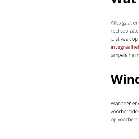
Alles gaat en
rechtop zitte
juist vaak o
integraalhe
simpele helm
Win
Wanneer er o
voorbereiden,
op voorberei