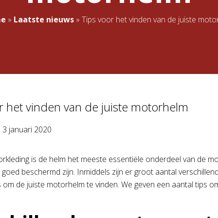
e
»
Laatste nieuws
»
Tips voor het vinden van de juiste mot
r het vinden van de juiste motorhelm
p
3 januari 2020
orkleding is de helm het meeste essentiële onderdeel van de mot
l goed beschermd zijn. Inmiddels zijn er groot aantal verschille
is om de juiste motorhelm te vinden. We geven een aantal tips o