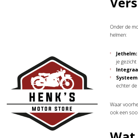
Vers
Onder de mot
helmen:
Jethelm:
je gezich
Integraa
Systeem
echter de
Waar voorhee
ook een soo
Wat i