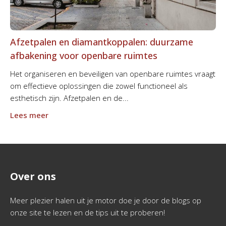
Afzetpalen en diamantkoppalen: duurzame
afbakening voor openbare ruimtes
Het organiseren en beveiligen van openbare ruimtes vraagt
om effectieve oplossingen die zowel functioneel als
esthetisch zijn. Afzetpalen en de...
Lees meer
Over ons
Meer plezier halen uit je motor doe je door de blogs op
onze site te lezen en de tips uit te proberen!